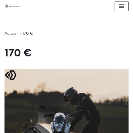
Zum
Inhalt
springen
Accueil
»
170 €
170 €