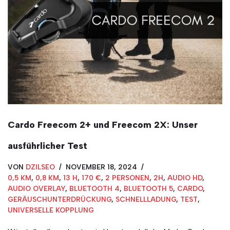
Cardo Freecom 2+ und Freecom 2X: Unser
ausführlicher Test
VON
DZILSEO
NOVEMBER 18, 2024
0,5 KM
,
0,8 KM
,
13 H
,
170 €
,
2 PERSONEN
,
2H
,
AUDIO HD
,
AUDIO OVERLAY
,
BLUETOOTH 4
,
BLUETOOTH 5
,
CARDO
,
GERÄUSCHUNTERDRÜCKUNG
,
SCHNELLLADUNG
,
TEST
,
UNIVERSELLE KOPPLUNG